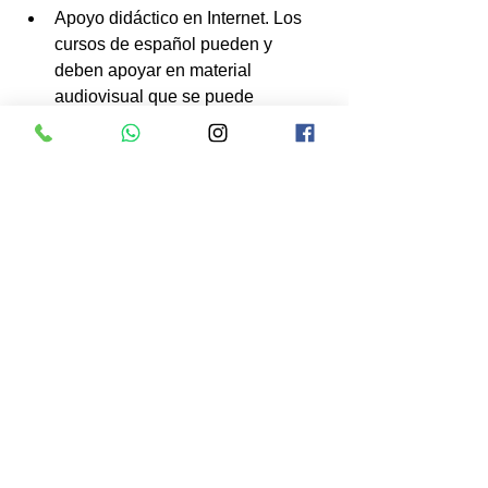
Apoyo didáctico en Internet. Los 
cursos de español pueden y 
deben apoyar en material 
audiovisual que se puede 
encontrar con mucha facilidad en 
Internet. Por ejemplo, utilizar 
diferentes canciones para enseñar 
determinados aspectos de la 
gramática, verbos o vocabulario. A 
su vez, con las canciones irán 
conociendo más sobre la sociedad 
española. 
Métodos de enseñanza 
innovadores. Los cursos de 
español deben apoyarse en 
nuevas formas de enseñanza. Las 
clases en las que los estudiantes 