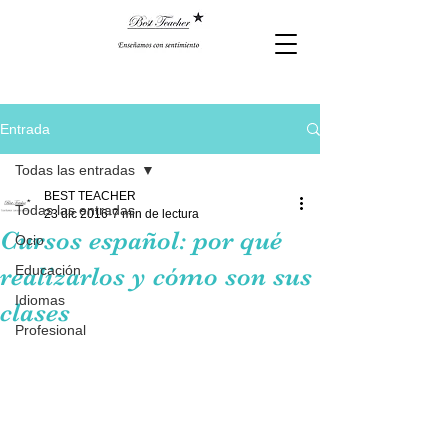
Entrada
Todas las entradas
BEST TEACHER
Todas las entradas
23 dic 2016
7 min de lectura
Cursos español: por qué
Ocio
realizarlos y cómo son sus
Educación
Idiomas
clases
Profesional