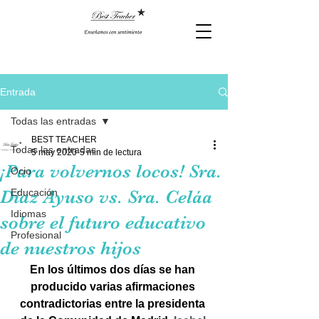
Entrada
Todas las entradas
BEST TEACHER
Todas las entradas
5 may 2020
5 min de lectura
¡Para volvernos locos! Sra.
Ocio
Díaz Ayuso vs. Sra. Celáa
Educación
Idiomas
sobre el futuro educativo
Profesional
de nuestros hijos
En los últimos dos días se han 
producido varias afirmaciones 
contradictorias entre la presidenta 