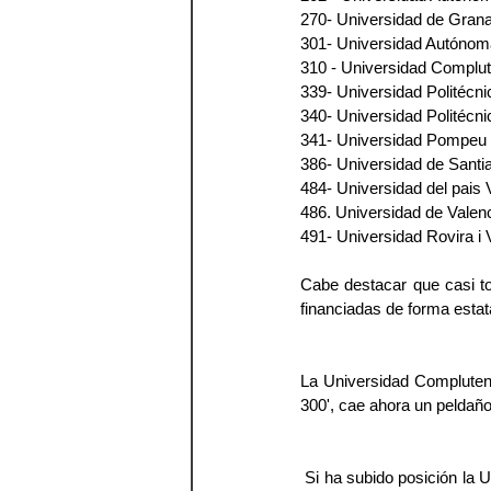
270- Universidad de Gran
301- Universidad Autónom
310 - Universidad Complu
339- Universidad Politécn
340- Universidad Politécni
341- Universidad Pompeu
386- Universidad de Sant
484- Universidad del pais 
486. Universidad de Valen
491- Universidad Rovira i Vi
Cabe destacar que casi to
financiadas de forma estata
La Universidad Complutens
300', cae ahora un peldaño
 Si ha subido posición la Universidad de Santiago de Compostela en este último año, puesto que en el pasado se 