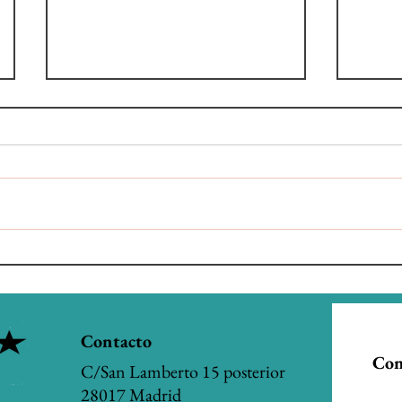
¡Nuevo! Fechas Exámenes
Calen
oficiales Inglés del British
Comu
Council
2026/
Contacto
Con
C/San Lamberto 15 posterior
28017 Madrid