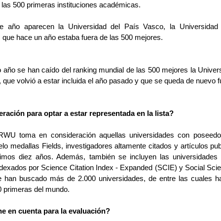
 las 500 primeras instituciones académicas.
año aparecen la Universidad del País Vasco, la Universidad d
li, que hace un año estaba fuera de las 500 mejores.
o año se han caído del ranking mundial de las 500 mejores la Univer
a, que volvió a estar incluida el año pasado y que se queda de nuevo f
ración para optar a estar representada en la lista? 
ARWU toma en consideración aquellas universidades con poseedor
o medallas Fields, investigadores altamente citados y artículos pub
timos diez años. Además, también se incluyen las universidades 
 indexados por Science Citation Index - Expanded (SCIE) y Social Scie
 han buscado más de 2.000 universidades, de entre las cuales ha
00 primeras del mundo.
ne en cuenta para la evaluación? 