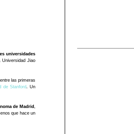
es universidades 
 Universidad Jiao 
ntre las primeras 
d de Stanford
. Un 
tónoma de Madrid
, 
menos que hace un 