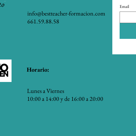
Email
info@bestteacher-formacion.com
661.59.88.58
Horario:
Lunes a Viernes
10:00 a 14:00 y de 16:00 a 20:00