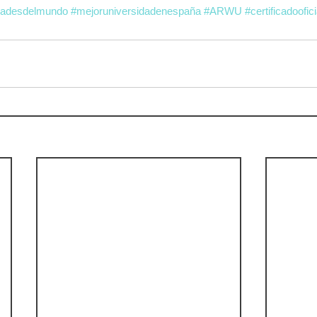
dadesdelmundo
#mejoruniversidadenespaña
#ARWU
#certificadoofic