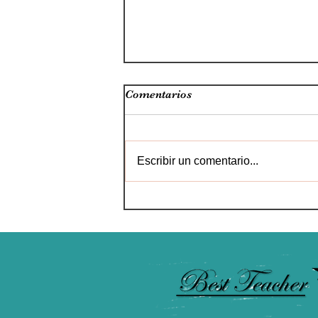
Comentarios
Escribir un comentario...
La IA llega al sector
educativo: de la IA para
profesores a profesores IA