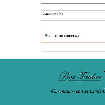
Comentarios
Escribir un comentario...
La IA llega al sector
educativo: de la IA para
profesores a profesores IA