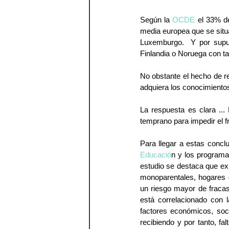
Según la 
OCDE
 el 33% d
media europea que se situa
Luxemburgo.  Y por supu
Finlandia o Noruega con ta
No obstante el hecho de re
adquiera los conocimientos
La respuesta es clara ...
temprano para impedir el f
Para llegar a estas concl
Educació
n y los programa
estudio se destaca que exi
monoparentales, hogares d
un riesgo mayor de fracas
está correlacionado con l
factores económicos, soci
recibiendo y por tanto, fa