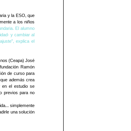
aria y la ESO, que 
mente a los niños 
daria. El alumno 
dad- y cambiar al 
uste”, explica el 
mnos (Ceapa) José 
a fundación Ramón 
ión de curso para 
y que además crea 
en el estudio se 
o previos para no 
da... simplemente 
irle una solución 