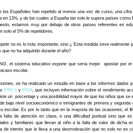
e los Españoles han repetido al menos una vez de curso, una cifra 
 en 13%, y de los cuales a España tan solo le supera países como Bé
esto, estamos muy por debajo de otros países referentes en ed
n solo el 5% de repetidores.
petir no es lo más importante, sino ¿ Esta medida sirve realmente p
 que no ha adquirido durante el año?
 NO, el sistema educativo expone que sería mejor  apostar por el
racaso escolar.
usiones, se ha realizado un estudio en base a los informes dados po
s 
PIRLS
 y 
PISA
, que incluyen información sobre el rendimiento ac
ste un  porcentaje y una posibilidad mayor de que los niños que se e
e bajo nivel socioeconómico e inmigrantes de primera y segunda g
o escolar. Es por lo tanto que en la mayoria de las ocasiones, el 
f
a falta de atención en clase, o una dificultad puntual sino que e
ales y familiares que llevan al niño a la falta de valor de dicha e
lta de interés que le lleva a una desmotivación que no solo no es co