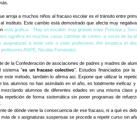
más. 
e arroja a muchos niños al fracaso escolar es el tránsito entre prim
 al instituto. Este cambio está demostrado que afecta muy negativa
n 
esta gráfica.  
"Hay un escalón muy grande entre Primaria y Secun
pero significa en muchos casos cambiar de centro -a veces de locali
s asignaturas a tener seis o siete profesores. Ahí empieza el desaj
de profesores ANPE, Nicolás Fernández. 
ente de la Confederación de asociaciones de padres y madres de alu
l sistema "
es un fracaso colectivo
". Estudios financiados por l
e este método, también lo afirma asi. Expone que utilizar la repetic
 los alumnos no han asimilado en el año, es totalmente ineficaz 
, mezclando alumnos de diferentes edades en una misma clase y 
a repetición de forma sistemática sin poner programas de refuerz
.
nte de dónde viene la consecuencia de ese fracaso, ni a qué es debi
 más de x asignaturas suspensas se procede a repetir curso sin añad