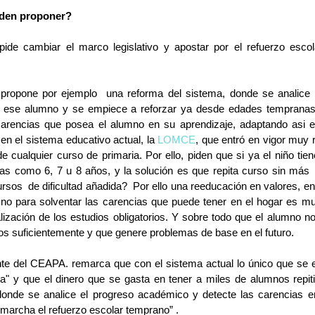
eden proponer? 
ide cambiar el marco legislativo y apostar por el refuerzo escol
ropone por ejemplo  una reforma del sistema, donde se analice pa
 ese alumno y se empiece a reforzar ya desde edades tempranas y
arencias que posea el alumno en su aprendizaje, adaptando asi el
 el sistema educativo actual, la 
LOMCE
, que entró en vigor muy 
 cualquier curso de primaria. Por ello, piden que si ya el niño tien
as como 6, 7 u 8 años, y la solución es que repita curso sin más 
rsos  de dificultad añadida?  Por ello una reeducación en valores, en
o para solventar las carencias que puede tener en el hogar es muy
nalización de los estudios obligatorios. Y sobre todo que el alumno n
s suficientemente y que genere problemas de base en el futuro.
te del CEAPA. remarca que con el sistema actual lo único que se e
a" y que el dinero que se gasta en tener a miles de alumnos repiti
 donde se analice el progreso académico y detecte las carencias e
marcha el refuerzo escolar temprano” .