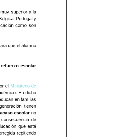
muy superior a la 
lgica, Portugal y 
ucación como son 
ara que el alumno 
 
refuerzo escolar 
r el 
Ministerio de 
adémico. En dicho 
ducan en familias 
eneración, tienen 
racaso escolar
 no 
s consecuencia de 
ducación que está 
rregida repitiendo 