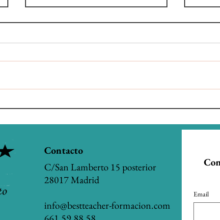
¡Nuevo! Fechas Exámenes
Calen
oficiales Inglés del British
Comu
Council
2026/
Contacto
Con
C/San Lamberto 15 posterior
28017 Madrid
Email
info@bestteacher-formacion.com
661.59.88.58