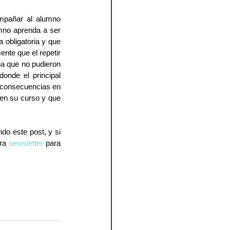
mpañar al alumno 
mno aprenda a ser 
 obligatoria y que 
te que el repetir 
 que no pudieron 
nde el principal 
 consecuencias en 
en su curso y que 
o este post, y si 
ra 
newsletter
 para 