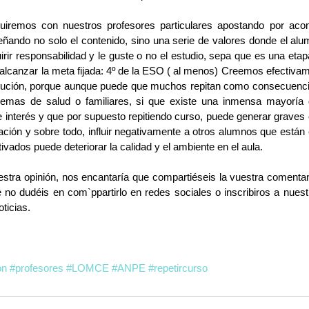
uiremos con nuestros profesores particulares apostando por aco
eñando no solo el contenido, sino una serie de valores donde el alu
ir responsabilidad y le guste o no el estudio, sepa que es una etapa
canzar la meta fijada: 4º de la ESO ( al menos) Creemos efectivamen
olución, porque aunque puede que muchos repitan como consecuencia
lemas de salud o familiares, si que existe una inmensa mayoría do
de interés y que por supuesto repitiendo curso, puede generar graves
ción y sobre todo, influir negativamente a otros alumnos que están 
ivados puede deteriorar la calidad y el ambiente en el aula.
tra opinión, nos encantaría que compartiéseis la vuestra comentand
 no dudéis en com`ppartirlo en redes sociales o inscribiros a nuest
oticias.
ón
#profesores
#LOMCE
#ANPE
#repetircurso