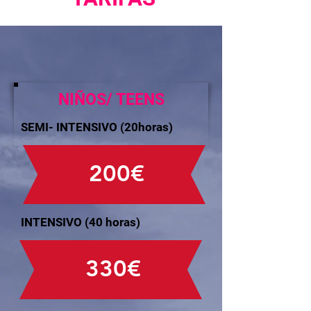
NIÑOS/ TEENS
SEMI- INTENSIVO (20horas)
200€
INTENSIVO (40 horas)
330€