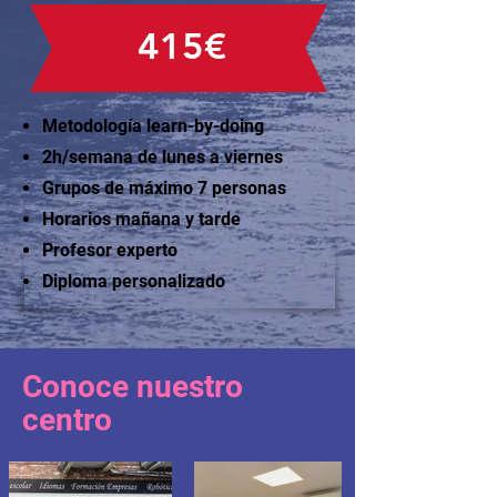
415€
Metodología learn-by-doing
2h/semana de lunes a viernes
Grupos de máximo 7 personas
Horarios mañana y tarde
Profesor experto
Diploma personalizado
Conoce nuestro
centro