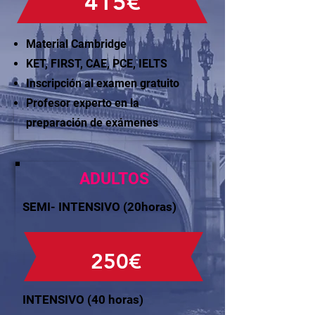
415€
Material Cambridge
KET, FIRST, CAE, PCE, IELTS
Inscripción al examen gratuito
Profesor experto en la
preparación de exámenes
ADULTOS
SEMI- INTENSIVO (20horas)
250€
INTENSIVO (40 horas)