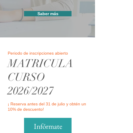
Saber más
Periodo de inscripciones abierto
MATRICULA
CURSO
2026/2027
¡ Reserva antes del 31 de julio y obtén un
10% de descuento!
Infórmate