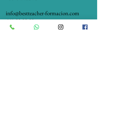
info@bestteacher-formacion.com
661.59.88.58
Lunes a Viernes
10:00 a 14:00 y de 16:00 a 20:00
Confía en Best Teacher 
para cambiar tu futuro
no hagas que dependa de la 
suerte
Email
Enviar