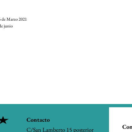
26 de Marzo 2021
de junio
30
30
0:30
Contacto
8:30
Con
C/San Lamberto 15 posterior