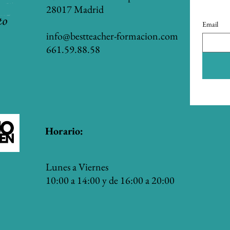
28017 Madrid
Email
info@bestteacher-formacion.com
:30
661.59.88.58
Horario:
Lunes a Viernes
10:00 a 14:00 y de 16:00 a 20:00