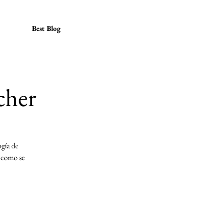
Best Blog
cher
ogía de
y como se