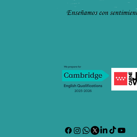
Sábado: 11:00-13:00
Nivel Avanzado
Lunes: 12:00-14:00 o de 20:30-22
Jueves: 18:30 a 20:30
Sábado: 13:00-15:00
¿ Más información? Contáctanos
info@bestteacher-formacion.com