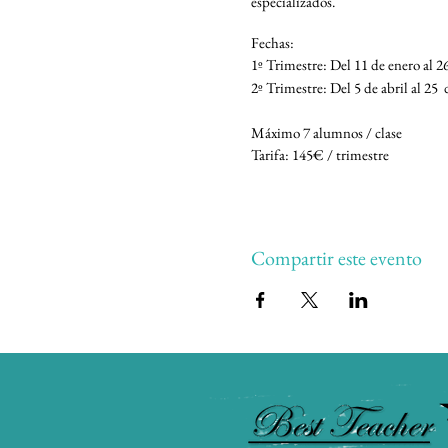
especializados.
Fechas:
1º Trimestre: Del 11 de enero al 
2º Trimestre: Del 5 de abril al 25 
Máximo 7 alumnos / clase
Tarifa: 145€ / trimestre
Elige tu grupo:
Nivel Básico
Compartir este evento
Lunes 8:00-10:00 o de 16:30 a 18:
Jueves: 8:00-10:00 o de 20:30- 22:
Viernes: 16:00- 18:00
Sábado: 9:00-11:00
Nivel Intermedio
Lunes: 10:00-12:00 o de 18:30- 2
Jueves: 10:00-12:00 o de 16:30 a 1
Viernes: 18:00- 20:00