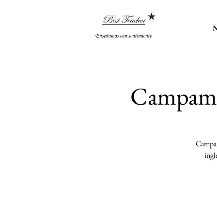
N
Campame
Campam
ingl