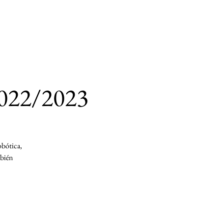
022/2023
bótica,
mbién