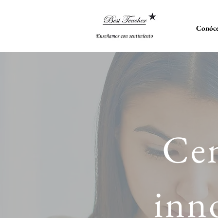
Conóce
Cen
inn