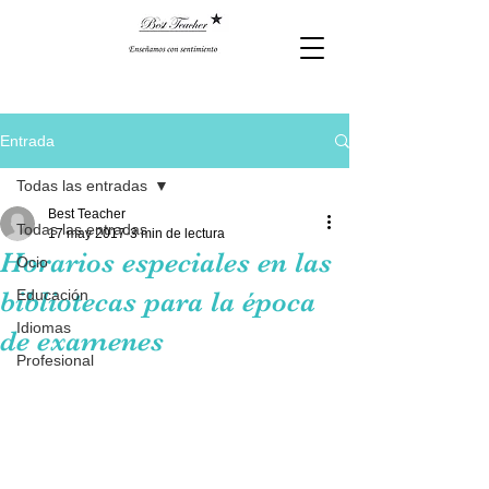
Entrada
Todas las entradas
Best Teacher
Todas las entradas
17 may 2017
3 min de lectura
Horarios especiales en las
Ocio
bibliotecas para la época
Educación
Idiomas
de examenes
Profesional