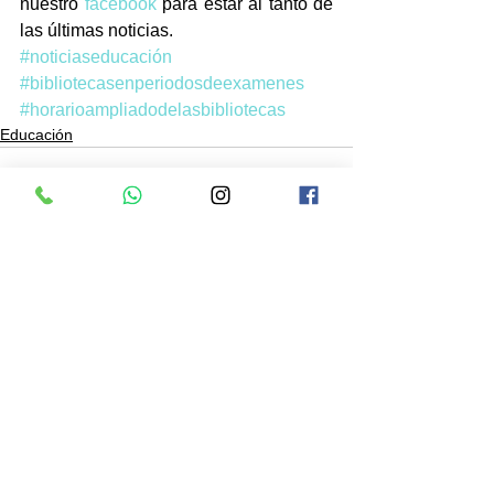
nuestro 
facebook
 para estar al tanto de 
las últimas noticias. 
#noticiaseducación
#bibliotecasenperiodosdeexamenes
#horarioampliadodelasbibliotecas
Educación
Ver todo
Entradas recientes