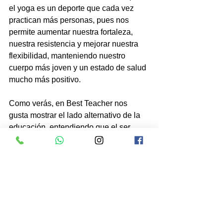
el yoga es un deporte que cada vez 
practican más personas, pues nos 
permite aumentar nuestra fortaleza, 
nuestra resistencia y mejorar nuestra 
flexibilidad, manteniendo nuestro 
cuerpo más joven y un estado de salud 
mucho más positivo.
Como verás, en Best Teacher nos 
gusta mostrar el lado alternativo de la 
educación, entendiendo que el ser 
humano es el conjunto de un todo que 
debemos trabajar por parte para hacer 
de nuestra vida, una vida más fácil y 
plena. 
Ponte en contacto con nosotros
y descubrirás interesantes actividades 
extra escolares que desarrollarán las 
capacidades de tu hijo.