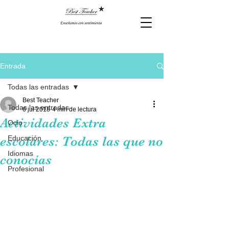
Entrada
Todas las entradas
Best Teacher
Todas las entradas
6 jul 2018
4 min de lectura
Actividades Extra
Ocio
escolares: Todas las que no
Educación
Idiomas
conocías
Profesional