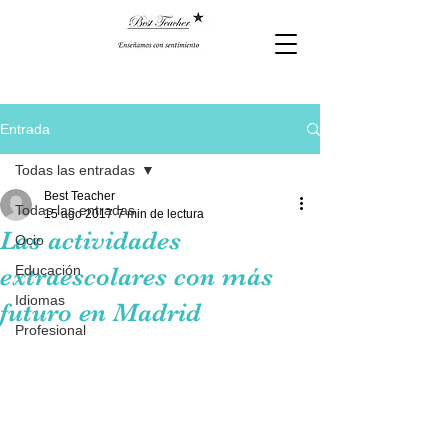
Entrada
Todas las entradas
Best Teacher
Todas las entradas
15 ago 2017
7 min de lectura
Las actividades
Ocio
extraescolares con más
Educación
Idiomas
futuro en Madrid
Profesional