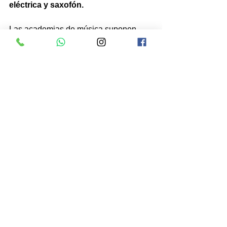
eléctrica y saxofón.
Las academias de música suponen 
una gran distracción a los niños 
después de largas horas de estudio en 
los colegios, a la vez que 
proporcionan conocimientos que 
pueden ser de gran utilidad en su 
vida adulta.
 El fortalecimiento y 
agilidad de movimiento de los dedos 
suponen una gran ventaja de cara al 
posterior estudio de profesiones 
digitales.
Tocar cualquier instrumento supone 
también fortalecimiento y agilidad 
mental, así como gran poder de 
concentración y sacrificio. Todas 
estas 
cualidades son de gran utilidad para 