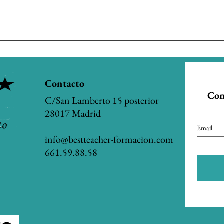
¡Nuevo! Fechas Exámenes
Calen
oficiales Inglés del British
Comu
Council
2026/
Contacto
Con
C/San Lamberto 15 posterior
28017 Madrid
Email
info@bestteacher-formacion.com
661.59.88.58