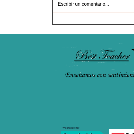
Escribir un comentario...
La IA llega al sector
educativo: de la IA para
profesores a profesores IA