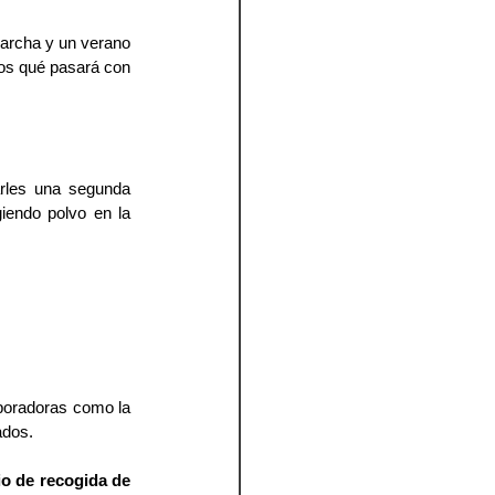
archa y un verano 
os qué pasará con 
rles una segunda 
endo polvo en la 
Luego además, una vez que ya nosotros no los utilicemos, los donaremos a fundaciones colaboradoras como la 
ados.
o de recogida de 