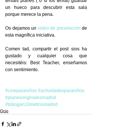
teníais planes ( o si los teníai) guardar 
un hueco para descubrir esta sala 
porque merece la pena.
Os dejamos un
 video de presetación
 de 
esta magnífica iniciativa. 
Comen tad, compartir el post sios ha 
gustado y cualquier cosa que 
necesitéis: Best Teacher, enseñamos 
con sentimiento.
#cineparaniños
#actividadesparaniños
#planesoriginalesmadrid
#tobogan10metrosmadrid
Ocio