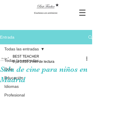
Entrada
Todas las entradas
BEST TEACHER
Todas las entradas
8 jul 2016
2 min de lectura
Sala de cine para niños en
Ocio
Madrid
Educación
Idiomas
Profesional