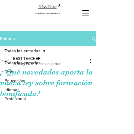
Entrada
Todas las entradas
BEST TEACHER
Todas las entradas
30 may 2016
1 min de lectura
¿ Qué novedades aporta la
Ocio
nueva ley sobre formación
Educación
Idiomas
bonificada?
Profesional