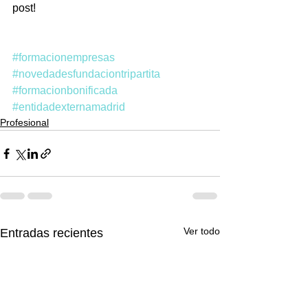
post!  
#formacionempresas
#novedadesfundaciontripartita
#formacionbonificada
#entidadexternamadrid
Profesional
Ver todo
Entradas recientes